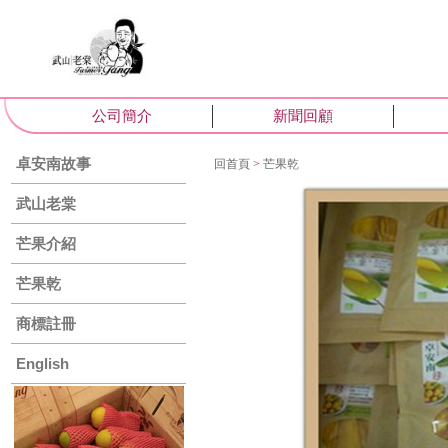
公司簡介
新聞回顧
卓安南故事
回首頁
>
芒果乾
武山老棠
芒果介紹
芒果乾
商標註冊
English